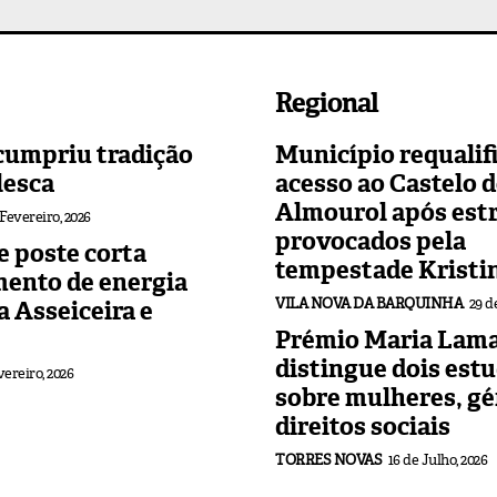
Regional
cumpriu tradição
Município requalif
lesca
acesso ao Castelo 
Almourol após est
 Fevereiro, 2026
provocados pela
 poste corta
tempestade Kristi
mento de energia
VILA NOVA DA BARQUINHA
29 d
 a Asseiceira e
Prémio Maria Lama
distingue dois est
vereiro, 2026
sobre mulheres, gé
direitos sociais
TORRES NOVAS
16 de Julho, 2026