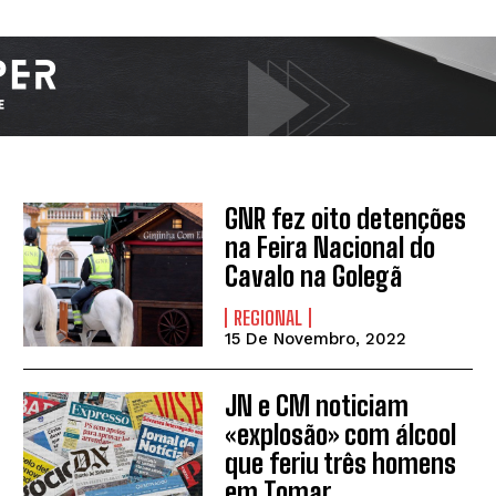
GNR fez oito detenções
na Feira Nacional do
Cavalo na Golegã
REGIONAL
15 De Novembro, 2022
JN e CM noticiam
«explosão» com álcool
que feriu três homens
em Tomar