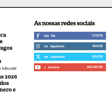
As nossas redes sociais
ica
CURTIR
850
Fãs
de
ragos
SEGUIR
174
Seguidores
SEGUIR
575
Seguidores
n
INSCREVER
4
Inscritos
e Julho, 2026
s 2026
udos
nero e