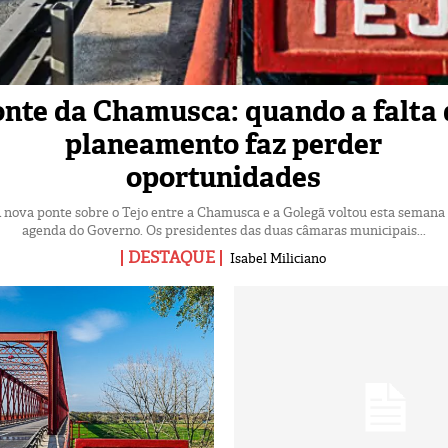
nte da Chamusca: quando a falta 
planeamento faz perder
oportunidades
 nova ponte sobre o Tejo entre a Chamusca e a Golegã voltou esta semana
agenda do Governo. Os presidentes das duas câmaras municipais...
DESTAQUE
Isabel Miliciano