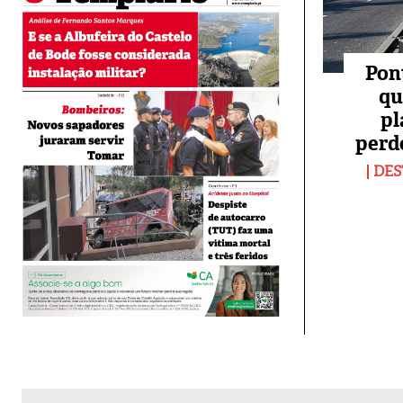
Pon
qu
pl
perd
DES