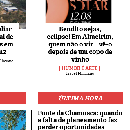
liar
Bendito sejas,
al de
eclipse! Em Almeirim,
es em
quem não o vir… vê-o
m2
depois de um copo de
vinho
iliciano
HUMOR É ARTE
Isabel Miliciano
ÚLTIMA HORA
Ponte da Chamusca: quando
a falta de planeamento faz
perder oportunidades