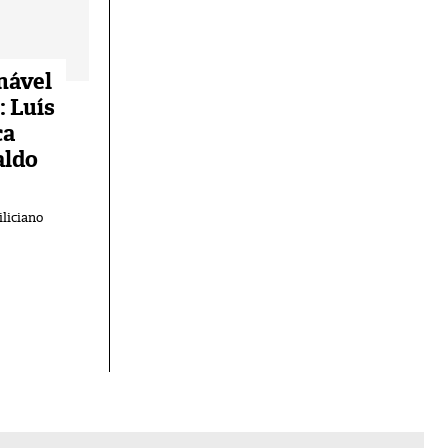
nável
: Luís
ca
aldo
iliciano