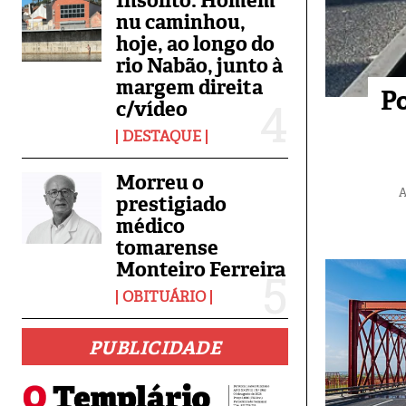
Insólito: Homem
nu caminhou,
hoje, ao longo do
rio Nabão, junto à
margem direita
Po
c/vídeo
DESTAQUE
Morreu o
A
prestigiado
médico
tomarense
Monteiro Ferreira
OBITUÁRIO
PUBLICIDADE