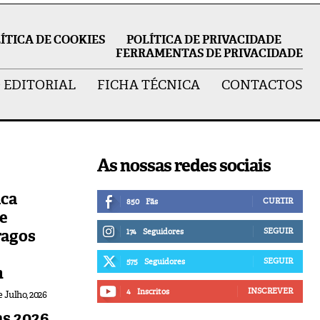
ÍTICA DE COOKIES
POLÍTICA DE PRIVACIDADE
FERRAMENTAS DE PRIVACIDADE
 EDITORIAL
FICHA TÉCNICA
CONTACTOS
As nossas redes sociais
ica
CURTIR
850
Fãs
de
ragos
SEGUIR
174
Seguidores
SEGUIR
575
Seguidores
n
INSCREVER
4
Inscritos
e Julho, 2026
s 2026