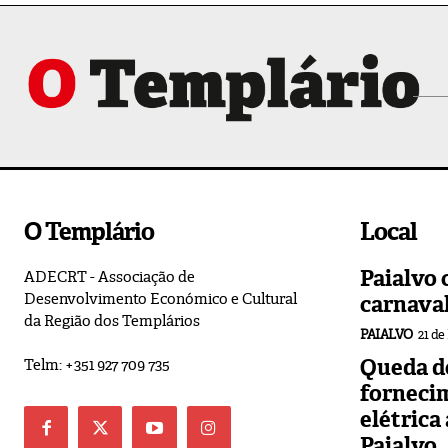
O Templário
Local
Paialvo 
ADECRT - Associação de
Desenvolvimento Económico e Cultural
carnava
da Região dos Templários
PAIALVO
21 de
Queda de
Telm: +351 927 709 735
forneci
elétrica
Paialvo