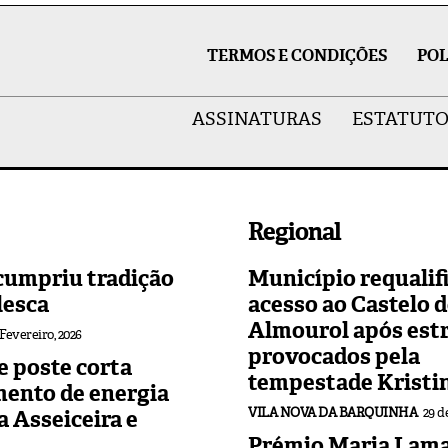
TERMOS E CONDIÇÕES
POL
ASSINATURAS
ESTATUTO
Regional
cumpriu tradição
Município requalif
lesca
acesso ao Castelo 
Almourol após est
 Fevereiro, 2026
provocados pela
 poste corta
tempestade Kristi
mento de energia
VILA NOVA DA BARQUINHA
29 d
 a Asseiceira e
Prémio Maria Lama