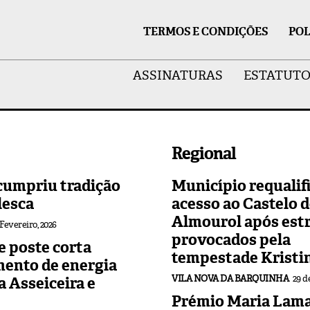
TERMOS E CONDIÇÕES
POL
ASSINATURAS
ESTATUTO
Regional
cumpriu tradição
Município requalif
lesca
acesso ao Castelo 
Almourol após est
 Fevereiro, 2026
provocados pela
 poste corta
tempestade Kristi
mento de energia
VILA NOVA DA BARQUINHA
29 d
 a Asseiceira e
Prémio Maria Lama