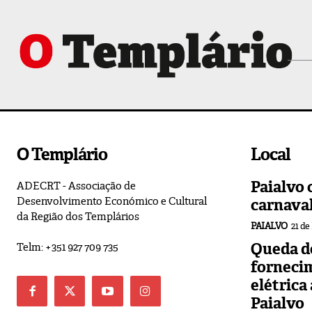
O Templário
Local
Paialvo 
ADECRT - Associação de
Desenvolvimento Económico e Cultural
carnava
da Região dos Templários
PAIALVO
21 de
Queda de
Telm: +351 927 709 735
forneci
elétrica
Paialvo