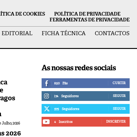
ÍTICA DE COOKIES
POLÍTICA DE PRIVACIDADE
FERRAMENTAS DE PRIVACIDADE
 EDITORIAL
FICHA TÉCNICA
CONTACTOS
As nossas redes sociais
ica
CURTIR
850
Fãs
de
ragos
SEGUIR
174
Seguidores
SEGUIR
575
Seguidores
n
INSCREVER
4
Inscritos
e Julho, 2026
s 2026