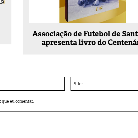
o
Associação de Futebol de San
apresenta livro do Centená
E-
mail:*
z que eu comentar.