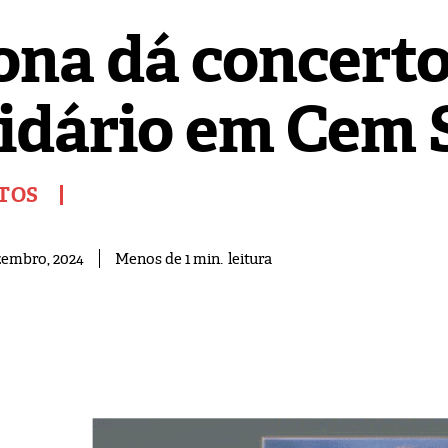
ona dá concert
lidário em Cem 
TOS
leitura
Menos de 1
min.
zembro, 2024