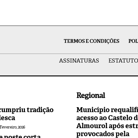
TERMOS E CONDIÇÕES
POL
ASSINATURAS
ESTATUTO
Regional
cumpriu tradição
Município requalif
lesca
acesso ao Castelo 
Almourol após est
 Fevereiro, 2026
provocados pela
 poste corta