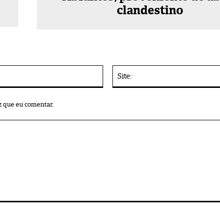
clandestino
E-
mail:*
z que eu comentar.