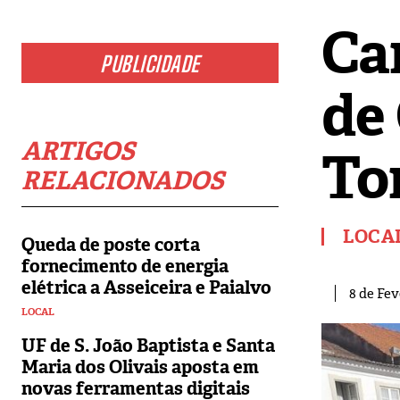
Ca
PUBLICIDADE
de
ARTIGOS
To
RELACIONADOS
LOCA
Queda de poste corta
fornecimento de energia
elétrica a Asseiceira e Paialvo
8 de Fev
LOCAL
UF de S. João Baptista e Santa
Maria dos Olivais aposta em
novas ferramentas digitais