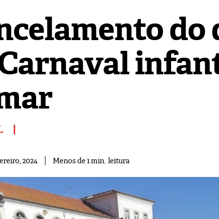
ncelamento do d
 Carnaval infan
mar
L
leitura
Menos de 1
min.
ereiro, 2024