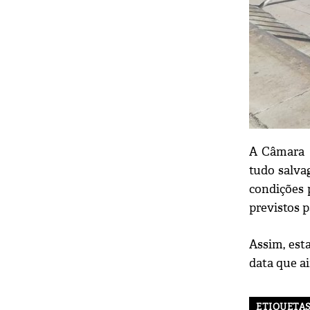
A Câmara M
tudo salva
condições 
previstos p
Assim, est
data que ai
ETIQUETA