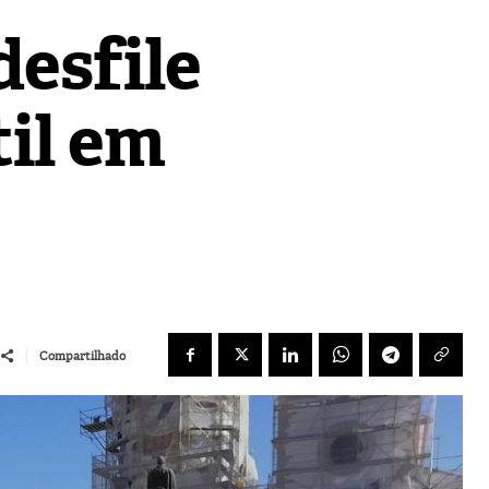
esfile
til em
Compartilhado