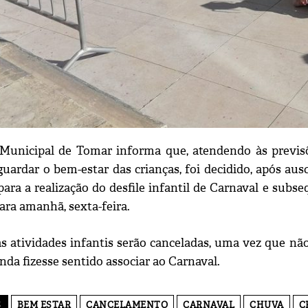
unicipal de Tomar informa que, atendendo às previsõ
guardar o bem-estar das crianças, foi decidido, após aus
para a realização do desfile infantil de Carnaval e sub
ara amanhã, sexta-feira.
as atividades infantis serão canceladas, uma vez que nã
nda fizesse sentido associar ao Carnaval.
S
BEM ESTAR
CANCELAMENTO
CARNAVAL
CHUVA
C