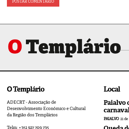
O Templário
Local
Paialvo 
ADECRT - Associação de
Desenvolvimento Económico e Cultural
carnava
da Região dos Templários
PAIALVO
21 de
Queda de
Telm: +351 927 709 735