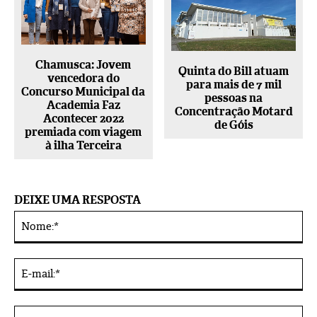
Chamusca: Jovem
Quinta do Bill atuam
vencedora do
para mais de 7 mil
Concurso Municipal da
pessoas na
Academia Faz
Concentração Motard
Acontecer 2022
de Góis
premiada com viagem
à ilha Terceira
DEIXE UMA RESPOSTA
No
Alternative:
E-
mai
Sit