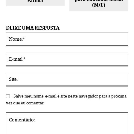
Fátima
(M/F)
DEIXE UMA RESPOSTA
No
Alternative:
E-
mai
Sit
Salve meu nome, e-mail e site neste navegador para a próxima
vez que eu comentar.