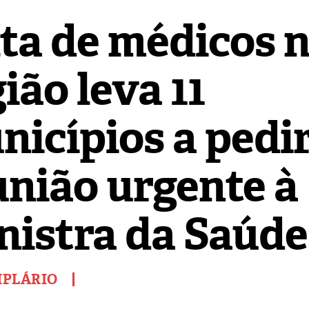
lta de médicos 
ião leva 11
nicípios a pedi
união urgente à
nistra da Saúde
MPLÁRIO