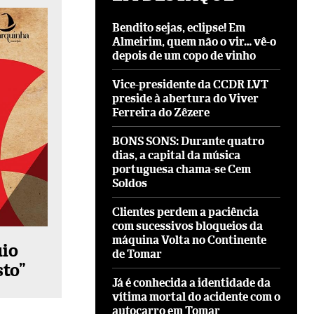
Bendito sejas, eclipse! Em
Almeirim, quem não o vir… vê-o
depois de um copo de vinho
Vice-presidente da CCDR LVT
preside à abertura do Viver
Ferreira do Zêzere
BONS SONS: Durante quatro
dias, a capital da música
portuguesa chama-se Cem
Soldos
Clientes perdem a paciência
com sucessivos bloqueios da
máquina Volta no Continente
uio
de Tomar
sto”
Já é conhecida a identidade da
vítima mortal do acidente com o
autocarro em Tomar