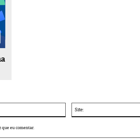
ma
E-
mail:*
z que eu comentar.