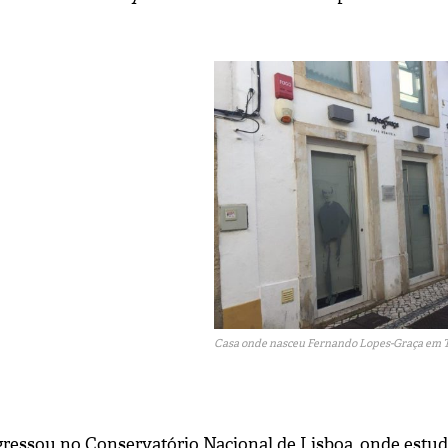
Casa onde nasceu Fernando Lopes-Graça em 
gressou no Conservatório Nacional de Lisboa, onde est