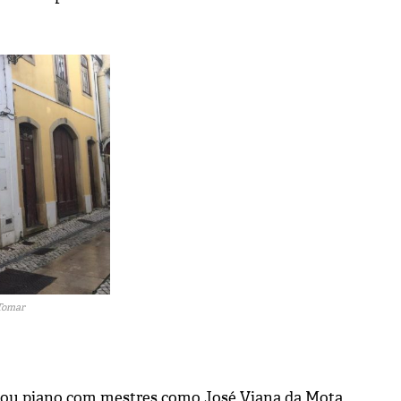
Tomar
udou piano com mestres como José Viana da Mota,