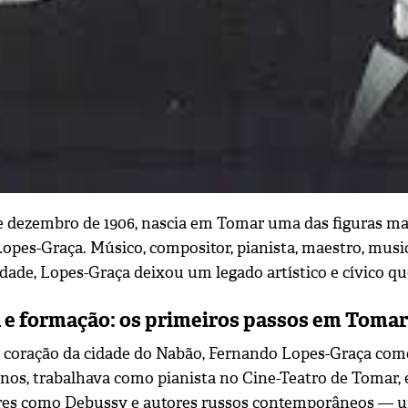
de dezembro de 1906, nascia em Tomar uma das figuras m
opes-Graça. Músico, compositor, pianista, maestro, musi
dade, Lopes-Graça deixou um legado artístico e cívico qu
 e formação: os primeiros passos em Tomar
 coração da cidade do Nabão, Fernando Lopes-Graça come
anos, trabalhava como pianista no Cine-Teatro de Tomar,
es como Debussy e autores russos contemporâneos — um s