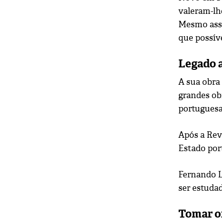
valeram-lhe
Mesmo assi
que possíve
Legado a
A sua obra
grandes ob
portuguesa
Após a Rev
Estado por
Fernando L
ser estudad
Tomar or