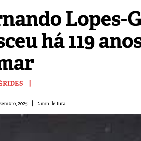
rnando Lopes-G
sceu há 119 ano
mar
ÉRIDES
leitura
2
min.
ezembro, 2025