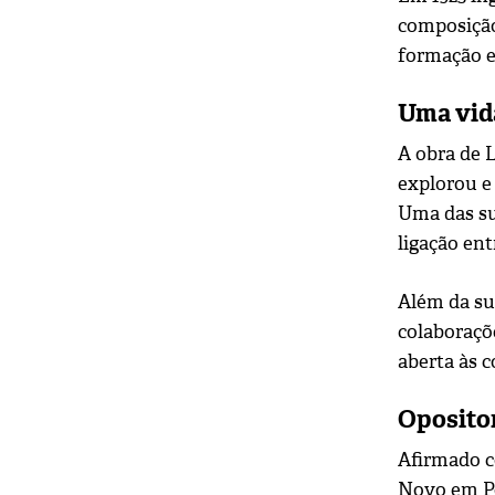
composição
formação e
Uma vida
A obra de 
explorou e
Uma das su
ligação en
Além da sua
colaboraçõ
aberta às 
Oposito
Afirmado c
Novo em Po