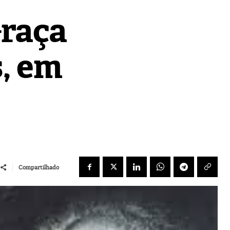
raça
s, em
Compartilhado