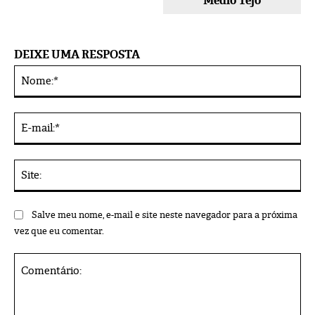
Médio Tejo
DEIXE UMA RESPOSTA
No
Alternative:
E-
mai
Sit
Salve meu nome, e-mail e site neste navegador para a próxima
vez que eu comentar.