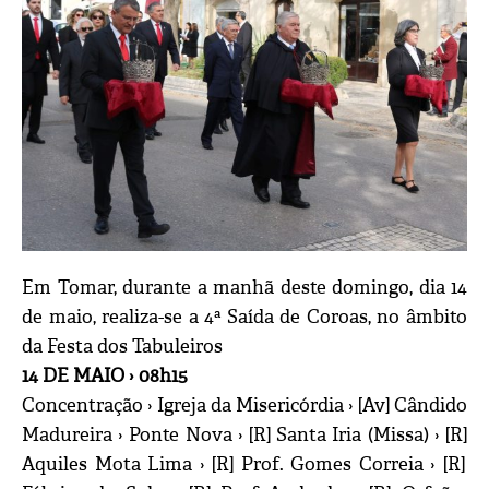
Em Tomar, durante a manhã deste domingo, dia 14
de maio, realiza-se a 4ª Saída de Coroas
, no âmbito
da Festa dos Tabuleiros
14 DE MAIO ›
08h15
Concentração › Igreja da Misericórdia ›
[Av]
Cândido
Madureira ›
Ponte Nova ›
[R]
Santa Iria
(Missa)
›
[R]
Aquiles Mota
Lima ›
[R]
Prof. Gomes Correia ›
[R]