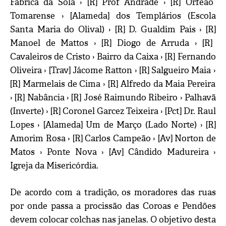
Fábrica da Sola ›
[R]
Prof Andrade ›
[R]
Orfeão
Tomarense ›
[Alameda]
dos
Templários (Escola
Santa Maria do Olival) ›
[R]
D. Gualdim
Pais ›
[R]
Manoel de Mattos ›
[R]
Diogo de Arruda ›
[R]
Cavaleiros de Cristo › Bairro da Caixa ›
[R]
Fernando
Oliveira ›
[Trav]
Jácome Ratton ›
[R]
Salgueiro Maia ›
[R]
Marmelais de Cima ›
[R]
Alfredo da Maia Pereira
›
[R]
Nabância ›
[R]
José Raimundo Ribeiro › Palhavã
(Inverte)
›
[R]
Coronel Garcez Teixeira ›
[Pct]
Dr. Raul
Lopes ›
[Alameda]
Um de Março (Lado Norte) ›
[R]
Amorim Rosa ›
[R]
Carlos Campeão ›
[Av]
Norton de
Matos › Ponte Nova ›
[Av]
Cândido Madureira ›
Igreja da Misericórdia.
De acordo com a tradição, os moradores das ruas
por onde passa a procissão das Coroas e Pendões
devem colocar colchas nas janelas. O objetivo desta