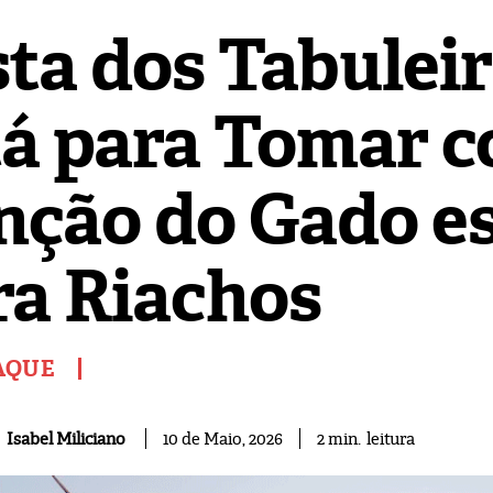
sta dos Tabulei
tá para Tomar 
nção do Gado e
ra Riachos
AQUE
leitura
Isabel Miliciano
2
min.
10 de Maio, 2026