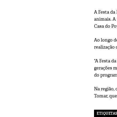
A Festa da 
animais. A
Casa do Po
Ao longo do
realização
“A Festa da
gerações m
do programa
Na região, 
Tomar, que
ETIQUETA