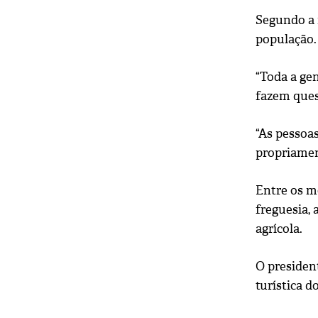
Segundo a 
população.
“Toda a ge
fazem quest
“As pessoa
propriamen
Entre os m
freguesia,
agrícola.
O presiden
turística d