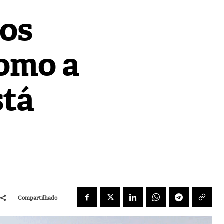
ros
como a
stá
Compartilhado