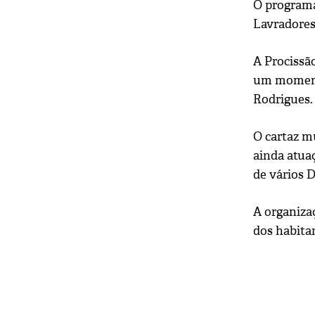
O programa
Lavradores,
A Procissã
um momento
Rodrigues.
O cartaz m
ainda atua
de vários D
A organiza
dos habitan