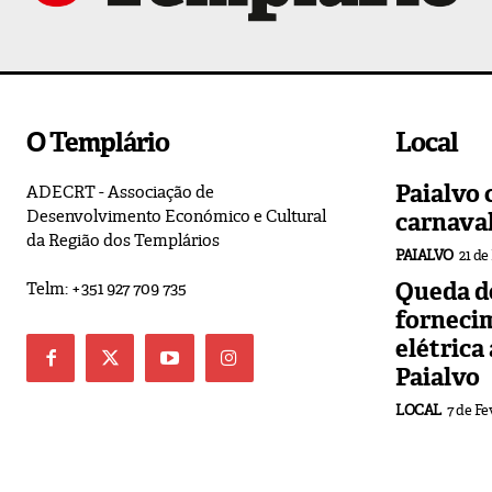
O Templário
Local
Paialvo 
ADECRT - Associação de
Desenvolvimento Económico e Cultural
carnava
da Região dos Templários
PAIALVO
21 de
Queda de
Telm: +351 927 709 735
forneci
elétrica
Paialvo
LOCAL
7 de Fe