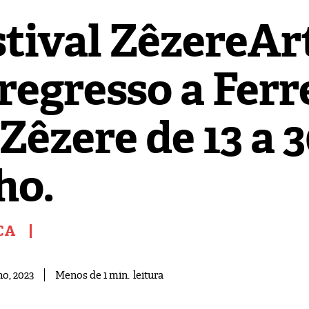
stival ZêzereAr
regresso a Ferr
Zêzere de 13 a 
ho.
CA
leitura
Menos de 1
min.
ho, 2023