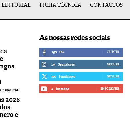
 EDITORIAL
FICHA TÉCNICA
CONTACTOS
As nossas redes sociais
ica
CURTIR
850
Fãs
de
ragos
SEGUIR
174
Seguidores
SEGUIR
575
Seguidores
n
INSCREVER
4
Inscritos
e Julho, 2026
s 2026
udos
nero e