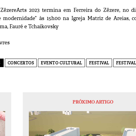
 ZêzereArts 2023 termina em Ferreira do Zêzere, no d
e modernidade” às 15h00 na Igreja Matriz de Areias, c
ma, Fauré e Tchaikovsky
vres
S
CONCERTOS
EVENTO CULTURAL
FESTIVAL
FESTIVA
PRÓXIMO ARTIGO