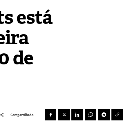
ts está
eira
30 de
Compartilhado