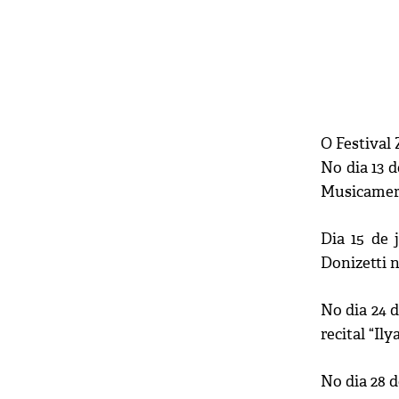
O Festival 
No dia 13 d
Musicamer
Dia 15 de 
Donizetti n
No dia 24 d
recital “Il
No dia 28 d