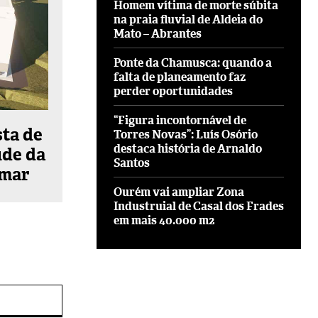
Homem vítima de morte súbita
na praia fluvial de Aldeia do
Mato – Abrantes
Ponte da Chamusca: quando a
falta de planeamento faz
perder oportunidades
“Figura incontornável de
sta de
Torres Novas”: Luís Osório
destaca história de Arnaldo
úde da
Santos
omar
Ourém vai ampliar Zona
Industruial de Casal dos Frades
em mais 40.000 m2
Site: