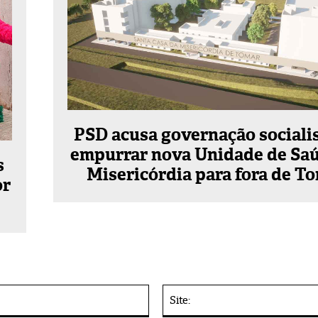
PSD acusa governação sociali
empurrar nova Unidade de Sa
s
Misericórdia para fora de T
or
E-
mail:*