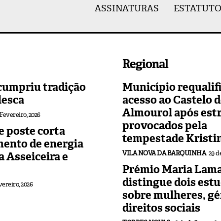
ASSINATURAS
ESTATUTO
Regional
cumpriu tradição
Município requalif
lesca
acesso ao Castelo 
Almourol após est
 Fevereiro, 2026
provocados pela
 poste corta
tempestade Kristi
mento de energia
VILA NOVA DA BARQUINHA
29 d
 a Asseiceira e
Prémio Maria Lama
distingue dois est
vereiro, 2026
sobre mulheres, gé
direitos sociais