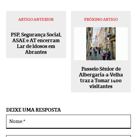
ARTIGO ANTERIOR
PRÓXIMO ARTIGO
PSP, Segurança Social,
ASAE e AT encerram
Lar de idosos em
Abrantes
Passeio Sénior de
Albergaria-a-Velha
traz a Tomar 1400
visitantes
DEIXE UMA RESPOSTA
No
Alternative: