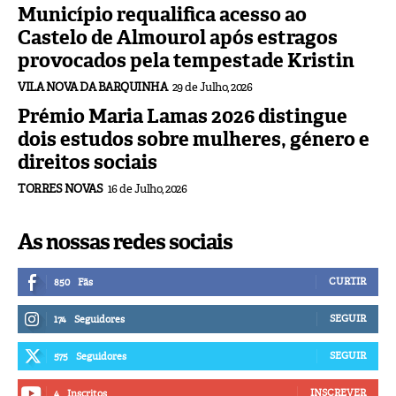
Município requalifica acesso ao
Castelo de Almourol após estragos
provocados pela tempestade Kristin
VILA NOVA DA BARQUINHA
29 de Julho, 2026
Prémio Maria Lamas 2026 distingue
dois estudos sobre mulheres, género e
direitos sociais
TORRES NOVAS
16 de Julho, 2026
As nossas redes sociais
CURTIR
850
Fãs
SEGUIR
174
Seguidores
SEGUIR
575
Seguidores
INSCREVER
4
Inscritos