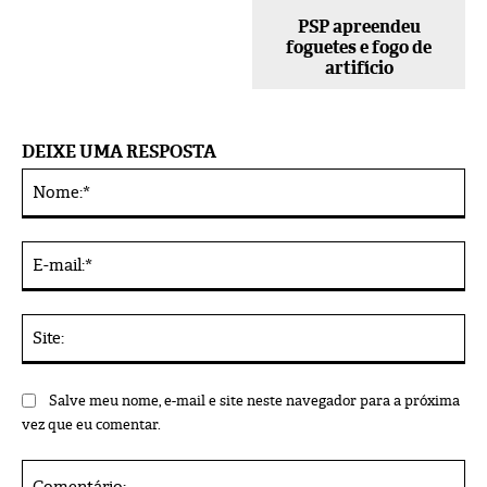
PSP apreendeu
foguetes e fogo de
artifício
DEIXE UMA RESPOSTA
No
Alternative:
E-
mai
Sit
Salve meu nome, e-mail e site neste navegador para a próxima
vez que eu comentar.