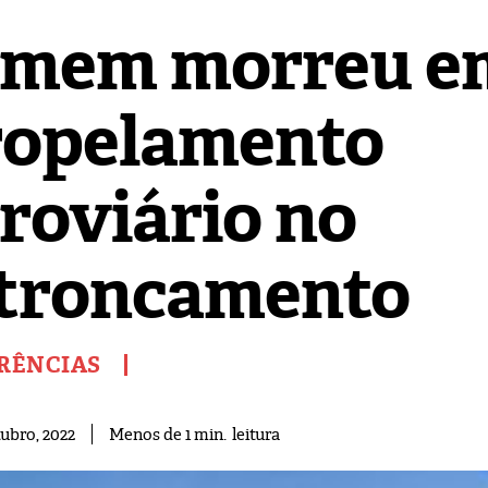
mem morreu e
ropelamento
rroviário no
troncamento
RÊNCIAS
leitura
Menos de 1
min.
ubro, 2022