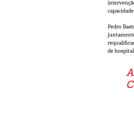
intervençã
capacidade
Pedro Bast
juntamente
requalifica
de hospital
A
C