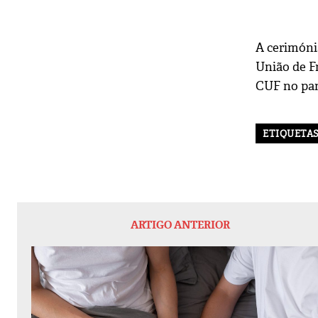
A cerimónia
União de F
CUF no pan
ETIQUETA
ARTIGO ANTERIOR