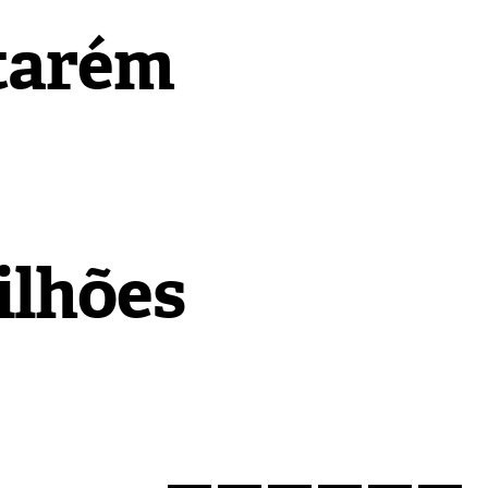
tarém
ilhões