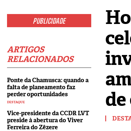
Ho
PUBLICIDADE
cel
ARTIGOS
in
RELACIONADOS
am
Ponte da Chamusca: quando a
falta de planeamento faz
de
perder oportunidades
DESTAQUE
Vice-presidente da CCDR LVT
DEST
preside à abertura do Viver
Ferreira do Zêzere