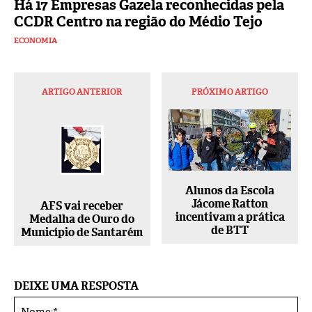
Há 17 Empresas Gazela reconhecidas pela
CCDR Centro na região do Médio Tejo
ECONOMIA
ARTIGO ANTERIOR
PRÓXIMO ARTIGO
Alunos da Escola
Jácome Ratton
AFS vai receber
incentivam a prática
Medalha de Ouro do
de BTT
Município de Santarém
DEIXE UMA RESPOSTA
No
Alternative: