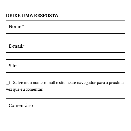
DEIXE UMA RESPOSTA
No
Alternative:
E-
mai
Sit
Salve meu nome, e-mail e site neste navegador para a próxima
vez que eu comentar.