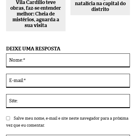
Vila Cardílio teve
natalícia na capital do
obras, faz-se entender
distrito
melhor: Cheia de
mistérios, aguarda a
sua visita
DEIXE UMA RESPOSTA
No
Alternative:
E-
mai
Sit
Salve meu nome, e-mail e site neste navegador para a próxima
vez que eu comentar.