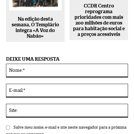
CCDR Centro
reprograma
prioridades com mais
Na edição desta
200 milhões de euros
semana, O Templário
para habitação social e
integra «A Voz do
a preços acessíveis
Nabão»
DEIXE UMA RESPOSTA
No
Alternative:
E-
mai
Sit
Salve meu nome, e-mail e site neste navegador para a próxima