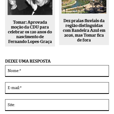
Dez praias fluviais da
Tomar: Aprovada
região distinguidas
moção da CDU para
com Bandeira Azul em
celebrar os 120 anos do
2026, mas Tomar fica
nascimento de
de fora
Fernando Lopes-Graça
DEIXE UMA RESPOSTA
No
Alternative:
E-
mai
Sit