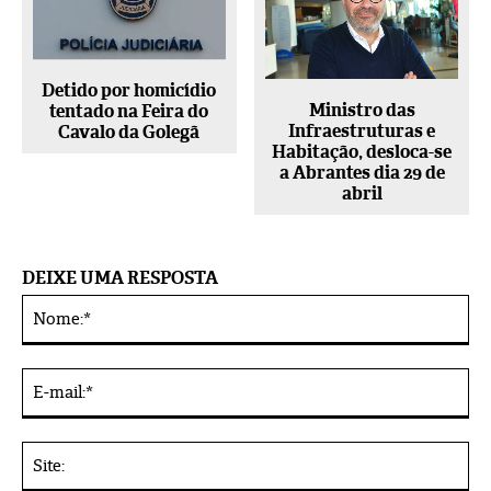
Detido por homicídio
Ministro das
tentado na Feira do
Infraestruturas e
Cavalo da Golegã
Habitação, desloca-se
a Abrantes dia 29 de
abril
DEIXE UMA RESPOSTA
No
Alternative:
E-
mai
Sit