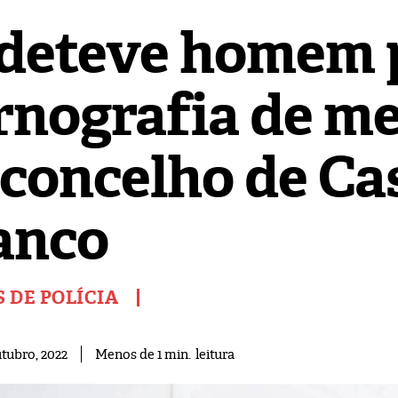
 deteve homem 
rnografia de m
 concelho de Ca
anco
 DE POLÍCIA
leitura
Menos de 1
min.
tubro, 2022