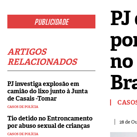
PJ
PUBLICIDADE
po
ARTIGOS
no
RELACIONADOS
Br
PJ investiga explosão em
camião do lixo junto à Junta
de Casais -Tomar
CASOS
CASOS DE POLÍCIA
Tio detido no Entroncamento
28 de Ou
por abuso sexual de crianças
CASOS DE POLÍCIA