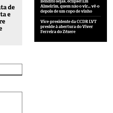
Bendito sejas, eclipse! Em
nta de
Almeirim, quem não o vir… vê-o
depois de um copo de vinho
ta e
re
Vice-presidente da CCDR LVT
preside à abertura do Viver
e
Ferreira do Zêzere
Site: