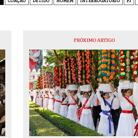
S
COAÇÃO
DETIDO
HOMEM
INTERROGATÓRIO
PJ
PRÓXIMO ARTIGO