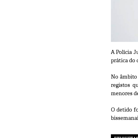
A Polícia J
prática do
No âmbito 
registos q
menores de
O detido fo
bissemanais