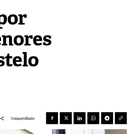
por
enores
stelo
Compartilhado