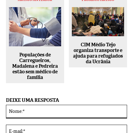
CIM Médio Tejo
organiza transporte e
Populações de
ajuda para refugiados
Carregueiros,
da Ucrânia
Madalena e Pedreira
estão sem médico de
família
DEIXE UMA RESPOSTA
No
Alternative:
E-