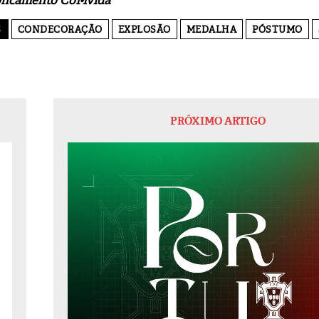
roncamento CoMvida
S
CONDECORAÇÃO
EXPLOSÃO
MEDALHA
PÓSTUMO
PRÓXIMO ARTIGO