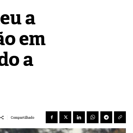
eu a
ão em
do a
Compartilhado