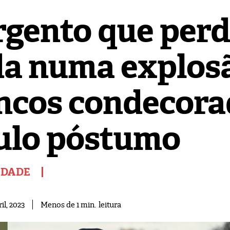
rgento que perd
da numa explos
ncos condecora
tulo póstumo
EDADE
leitura
Menos de 1
min.
il, 2023