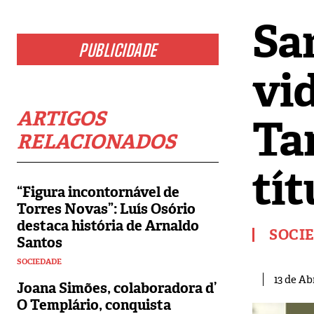
Sa
PUBLICIDADE
vi
ARTIGOS
Ta
RELACIONADOS
tí
“Figura incontornável de
Torres Novas”: Luís Osório
destaca história de Arnaldo
SOCI
Santos
SOCIEDADE
13 de Abr
Joana Simões, colaboradora d’
O Templário, conquista