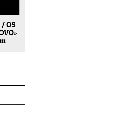
/ OS
NOVO»
ém
Site: