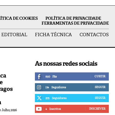
ÍTICA DE COOKIES
POLÍTICA DE PRIVACIDADE
FERRAMENTAS DE PRIVACIDADE
 EDITORIAL
FICHA TÉCNICA
CONTACTOS
As nossas redes sociais
ica
CURTIR
850
Fãs
de
ragos
SEGUIR
174
Seguidores
SEGUIR
575
Seguidores
n
INSCREVER
4
Inscritos
e Julho, 2026