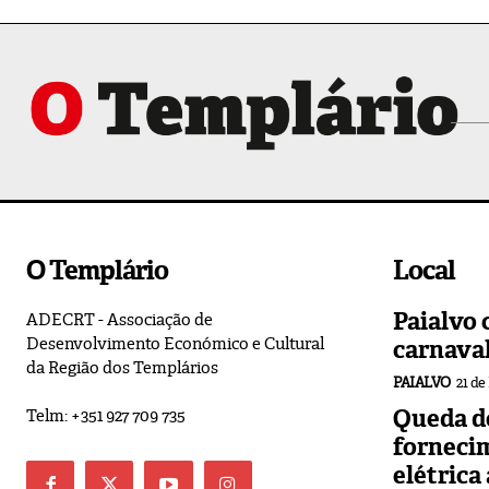
O Templário
Local
Paialvo 
ADECRT - Associação de
Desenvolvimento Económico e Cultural
carnava
da Região dos Templários
PAIALVO
21 de
Queda de
Telm: +351 927 709 735
forneci
elétrica