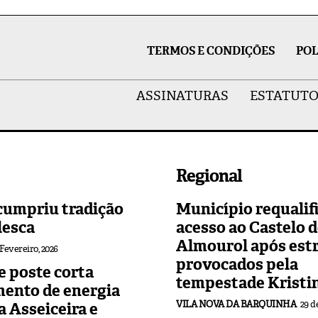
TERMOS E CONDIÇÕES
POL
ASSINATURAS
ESTATUTO
Regional
cumpriu tradição
Município requalif
lesca
acesso ao Castelo 
Almourol após est
 Fevereiro, 2026
provocados pela
 poste corta
tempestade Kristi
mento de energia
VILA NOVA DA BARQUINHA
29 d
 a Asseiceira e