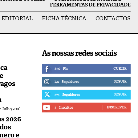
FERRAMENTAS DE PRIVACIDADE
 EDITORIAL
FICHA TÉCNICA
CONTACTOS
As nossas redes sociais
ica
CURTIR
850
Fãs
de
ragos
SEGUIR
174
Seguidores
SEGUIR
575
Seguidores
n
INSCREVER
4
Inscritos
e Julho, 2026
s 2026
udos
nero e