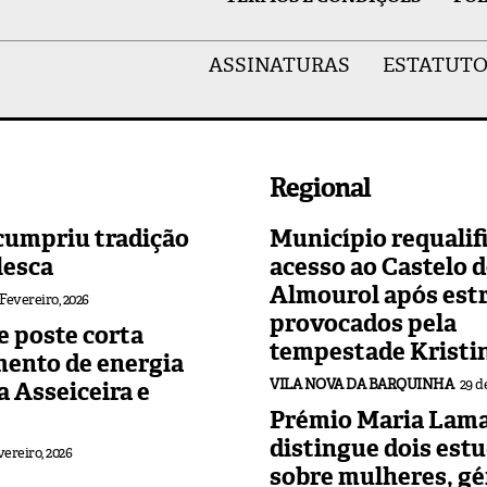
ASSINATURAS
ESTATUTO
Regional
cumpriu tradição
Município requalif
lesca
acesso ao Castelo 
Almourol após est
 Fevereiro, 2026
provocados pela
 poste corta
tempestade Kristi
mento de energia
VILA NOVA DA BARQUINHA
29 d
 a Asseiceira e
Prémio Maria Lama
distingue dois est
vereiro, 2026
sobre mulheres, gé