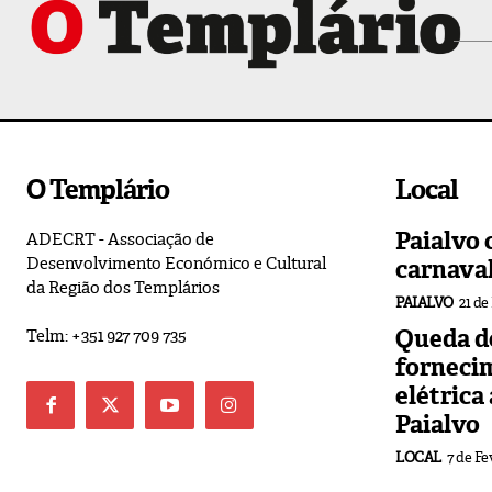
O Templário
Local
Paialvo 
ADECRT - Associação de
Desenvolvimento Económico e Cultural
carnava
da Região dos Templários
PAIALVO
21 de
Queda de
Telm: +351 927 709 735
forneci
elétrica
Paialvo
LOCAL
7 de Fe