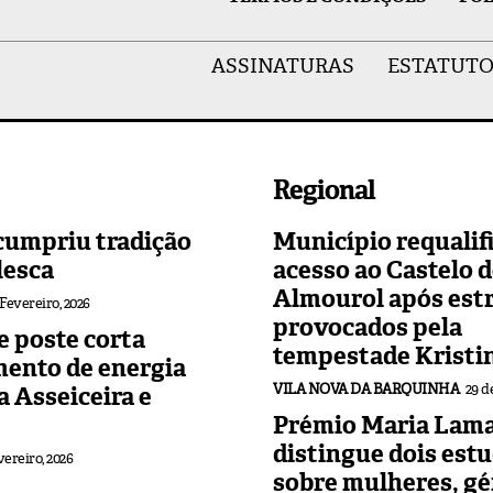
ASSINATURAS
ESTATUTO
Regional
cumpriu tradição
Município requalif
lesca
acesso ao Castelo 
Almourol após est
 Fevereiro, 2026
provocados pela
 poste corta
tempestade Kristi
mento de energia
VILA NOVA DA BARQUINHA
29 d
 a Asseiceira e
Prémio Maria Lama
distingue dois est
vereiro, 2026
sobre mulheres, gé