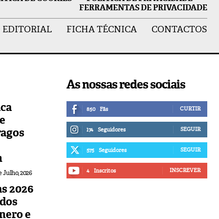
FERRAMENTAS DE PRIVACIDADE
 EDITORIAL
FICHA TÉCNICA
CONTACTOS
As nossas redes sociais
ica
CURTIR
850
Fãs
de
ragos
SEGUIR
174
Seguidores
SEGUIR
575
Seguidores
n
INSCREVER
4
Inscritos
e Julho, 2026
s 2026
udos
nero e