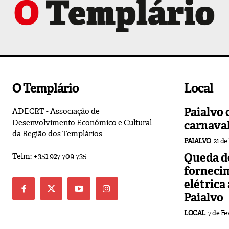
O Templário
Local
Paialvo 
ADECRT - Associação de
Desenvolvimento Económico e Cultural
carnava
da Região dos Templários
PAIALVO
21 de
Queda de
Telm: +351 927 709 735
forneci
elétrica
Paialvo
LOCAL
7 de Fe