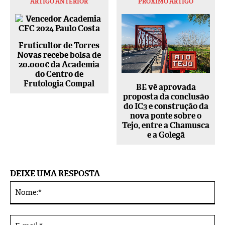
ARTIGO ANTERIOR
PRÓXIMO ARTIGO
Fruticultor de Torres
Novas recebe bolsa de
20.000€ da Academia
do Centro de
Frutologia Compal
BE vê aprovada
proposta da conclusão
do IC3 e construção da
nova ponte sobre o
Tejo, entre a Chamusca
e a Golegã
DEIXE UMA RESPOSTA
No
Alternative:
E-