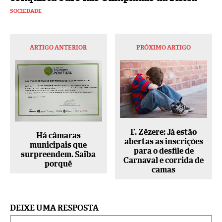
SOCIEDADE
ARTIGO ANTERIOR
PRÓXIMO ARTIGO
F. Zêzere: Já estão
Há câmaras
abertas as inscrições
municipais que
para o desfile de
surpreendem. Saiba
Carnaval e corrida de
porquê
camas
DEIXE UMA RESPOSTA
No
Alternative: