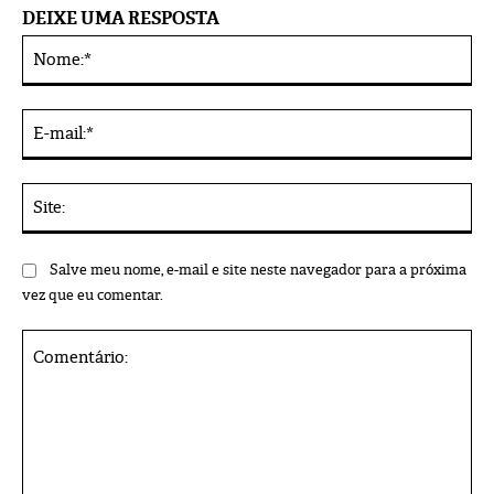
DEIXE UMA RESPOSTA
No
Alternative:
E-
mai
Sit
Salve meu nome, e-mail e site neste navegador para a próxima
vez que eu comentar.