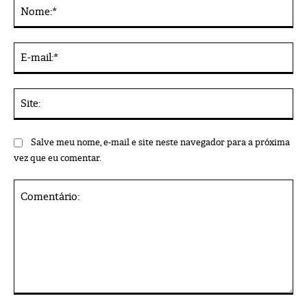
No
Alternative:
E-
mai
Sit
Salve meu nome, e-mail e site neste navegador para a próxima
vez que eu comentar.
Comentário: