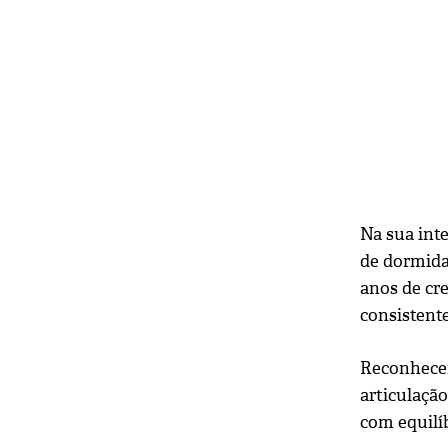
Na sua int
de dormida
anos de cre
consistente
Reconhecen
articulação
com equilíb