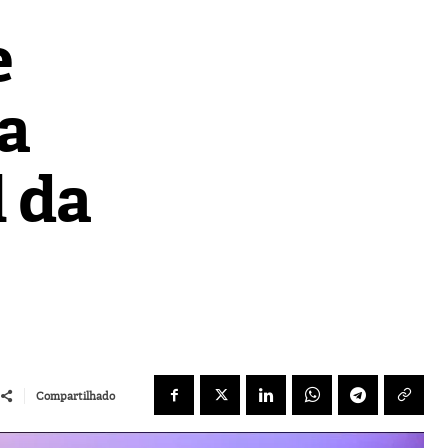
e
a
 da
Compartilhado