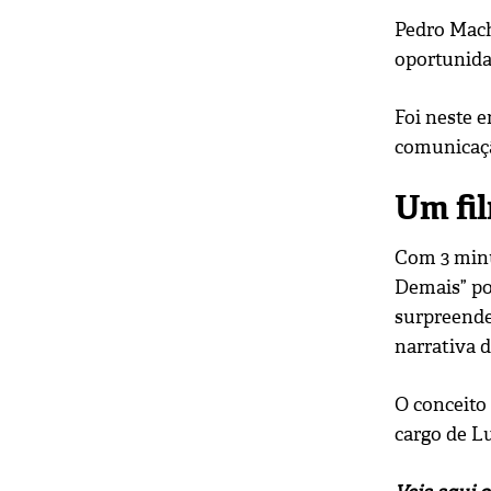
Pedro Mach
oportunida
Foi neste 
comunicaçã
Um fi
Com 3 minu
Demais” po
surpreende
narrativa d
O conceito 
cargo de Lu