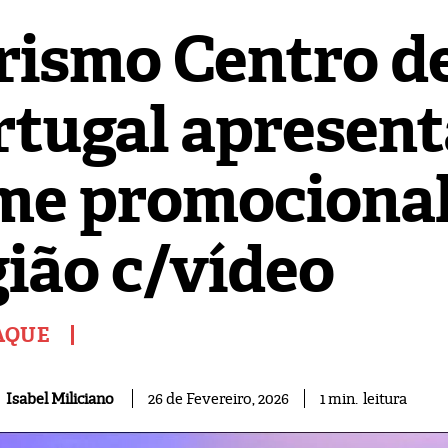
rismo Centro d
rtugal apresent
lme promocional
gião c/vídeo
AQUE
leitura
Isabel Miliciano
1
min.
26 de Fevereiro, 2026