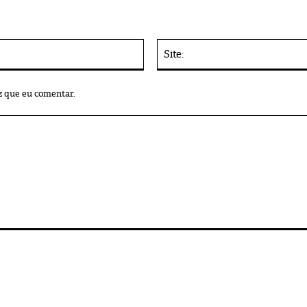
E-
mail:*
z que eu comentar.