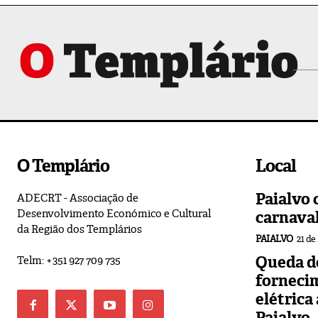
O Templário
Local
Paialvo 
ADECRT - Associação de
Desenvolvimento Económico e Cultural
carnava
da Região dos Templários
PAIALVO
21 de
Queda de
Telm: +351 927 709 735
forneci
elétrica
Paialvo