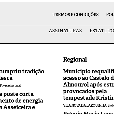
TERMOS E CONDIÇÕES
POL
ASSINATURAS
ESTATUTO
Regional
cumpriu tradição
Município requalif
lesca
acesso ao Castelo 
Almourol após est
 Fevereiro, 2026
provocados pela
 poste corta
tempestade Kristi
mento de energia
VILA NOVA DA BARQUINHA
29 d
 a Asseiceira e
Prémio Maria Lama