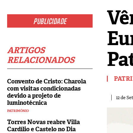
Vê
PUBLICIDADE
Eu
ARTIGOS
Pa
RELACIONADOS
PATR
Convento de Cristo: Charola
com visitas condicionadas
devido a projeto de
12 de Se
luminotécnica
PATRIMÓNIO
Torres Novas reabre Villa
Cardílio e Castelo no Dia