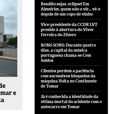
Bendito sejas, eclipse! Em
Almeirim, quem não o vir… vê-o
depois de um copo de vinho
Vice-presidente da CCDR LVT
preside à abertura do Viver
Ferreira do Zêzere
BONS SONS: Durante quatro
dias, a capital da música
portuguesa chama-se Cem
Soldos
Clientes perdem a paciência
com sucessivos bloqueios da
máquina Volta no Continente
de
de Tomar
omar e
Já é conhecida a identidade da
ta
vítima mortal do acidente com o
autocarro em Tomar