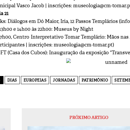
nicipal Vasco Jacob | inscrições: museologia@cm-tomar.p
a 21
ks: Diálogos em Dó Maior, Iria, 12 Passos Templários (in
 13h00 e 14h00 às 22h00: Museus by Night
17h00, Centro Interpretativo Tomar Templário: Mãos nas A
articipantes | inscrições: museologia@cm-tomar.pt)
EFT (Casa dos Cubos): Inauguração da exposição “Transver
S
DIAS
EUROPEIAS
JORNADAS
PATRIMÓNIO
SETEM
PRÓXIMO ARTIGO