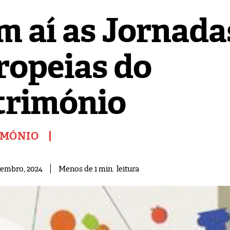
m aí as Jornada
ropeias do
trimónio
IMÓNIO
leitura
Menos de 1
min.
tembro, 2024