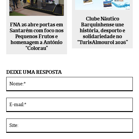
Clube Náutico
FNA 26 abre portas em
Barquinhense une
Santarém com foco nos
história, desporto e
Pequenos Frutos e
solidariedade no
homenagem a António
“TurisAlmourol 2026”
“Colorau”
DEIXE UMA RESPOSTA
No
Alternative:
E-
mai
Sit