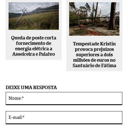
Queda de poste corta
fornecimento de
Tempestade Kristin
energia elétrica a
provoca prejuízos
Asseiceira e Paialvo
superiores a dois
milhões de euros no
Santuário de Fátima
DEIXE UMA RESPOSTA
No
Alternative:
E-
mai