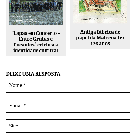
Antiga fábrica de
“Lapas em Concerto –
papel da Matrena fez
Entre Grutas e
126 anos
Encantos” celebra a
identidade cultural
DEIXE UMA RESPOSTA
No
Alternative:
E-
mai
Sit