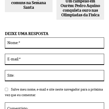
Um campeão em
comuns na Semana
Ourém: Pedro Aquino
Santa
conquista ouro nas
Olimpíadas da Física
DEIXE UMA RESPOSTA
No
Alternative:
E-
mai
Sit
Salve meu nome, e-mail e site neste navegador para a próxima
vez que eu comentar.