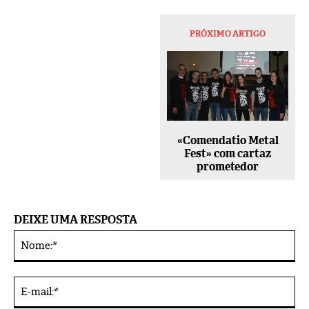
PRÓXIMO ARTIGO
«Comendatio Metal
Fest» com cartaz
prometedor
DEIXE UMA RESPOSTA
No
Alternative:
E-
mai