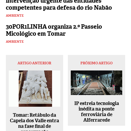
intervenção urgente das entidades
competentes para defesa do rio Nabão
AMBIENTE
30POR1LINHA organiza 2.º Passeio
Micológico em Tomar
AMBIENTE
ARTIGO ANTERIOR
PRÓXIMO ARTIGO
IP estreia tecnologia
inédita na ponte
ferroviária de
Tomar: Retábulo da
Alferrarede
Capela dos Valle entra
na fase final de