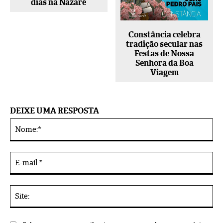
dias na Nazaré
Constância celebra
tradição secular nas
Festas de Nossa
Senhora da Boa
Viagem
DEIXE UMA RESPOSTA
No
Alternative:
E-
mai
Sit