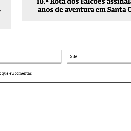
10.ª Rota dos Falcões assinal
.
anos de aventura em Santa C
E-
mail:*
z que eu comentar.