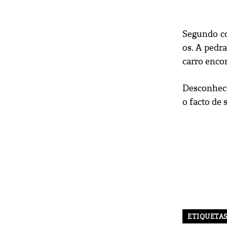
Segundo co
os. A pedr
carro encon
Desconhece
o facto de
ETIQUETA