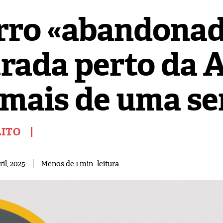
rro «abandonad
trada perto da A
 mais de uma s
LITO
leitura
Menos de 1
min.
ril, 2025