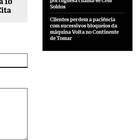
a 10
portuguesa chama-se Cem
Soldos
ita
Clientes perdem a paciência
com sucessivos bloqueios da
máquina Volta no Continente
de Tomar
Site: