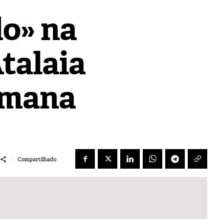
o» na
talaia
emana
Compartilhado