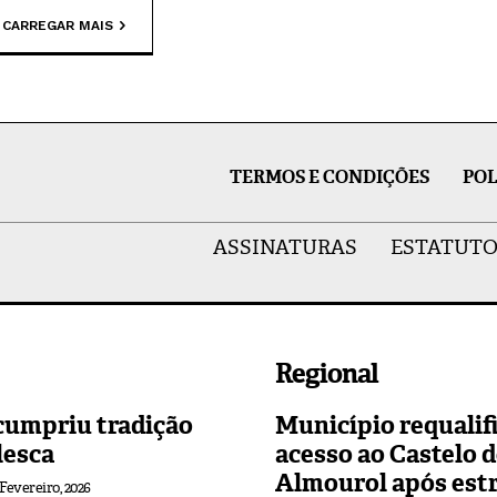
CARREGAR MAIS
TERMOS E CONDIÇÕES
POL
ASSINATURAS
ESTATUTO
Regional
cumpriu tradição
Município requalif
lesca
acesso ao Castelo 
Almourol após est
 Fevereiro, 2026