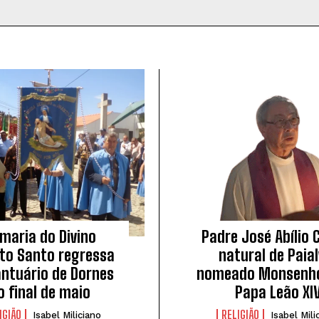
maria do Divino
Padre José Abílio 
ito Santo regressa
natural de Paial
antuário de Dornes
nomeado Monsenho
o final de maio
Papa Leão XI
IGIÃO
RELIGIÃO
Isabel Miliciano
Isabel Mili