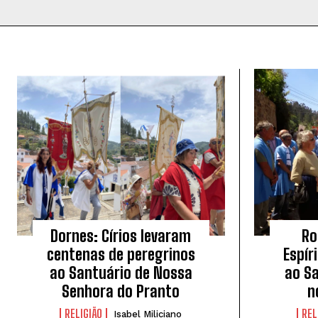
Dornes: Círios levaram
Ro
centenas de peregrinos
Espír
ao Santuário de Nossa
ao S
Senhora do Pranto
n
RELIGIÃO
REL
Isabel Miliciano