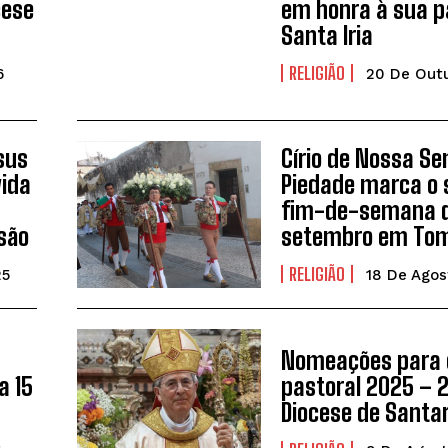
cese
em honra à sua p
Santa Iria
RELIGIÃO
6
20 De Outu
sus
Círio de Nossa S
vida
Piedade marca o
fim-de-semana 
são
setembro em To
RELIGIÃO
25
18 De Agos
Nomeações para 
a 15
pastoral 2025 – 
Diocese de Sant