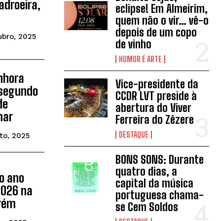
adroeira,
eclipse! Em Almeirim,
quem não o vir… vê-o
depois de um copo
bro, 2025
de vinho
HUMOR É ARTE
enhora
Vice-presidente da
 segundo
CCDR LVT preside à
de
abertura do Viver
mar
Ferreira do Zêzere
DESTAQUE
to, 2025
BONS SONS: Durante
quatro dias, a
o ano
capital da música
2026 na
portuguesa chama-
arém
se Cem Soldos