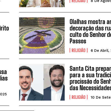
RELIGIÃO
5
8 De Agost
Olalhas mostra a
rito
decoração das ru
culto do Senhor d
Passos
RELIGIÃO
6 De Abril,
Santa Cita prepa
ssa
para a sua tradic
dias
procissão do Sen
a
das Necessidade
2025
RELIGIÃO
10 De Set