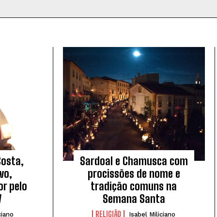
Costa,
Sardoal e Chamusca com
vo,
procissões de nome e
r pelo
tradição comuns na
V
Semana Santa
RELIGIÃO
ciano
Isabel Miliciano