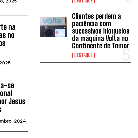
DESTAQUE
o, 2025
Clientes perdem a
paciência com
rte na
sucessivos bloqueios
as no
da máquina Volta no
os
Continente de Tomar
DESTAQUE
 2025
ra-se
ional
hor Jesus
s
embro, 2024