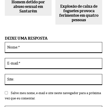
Homem detido por
Explosão de caixa de
abuso sexual em
foguetes provoca
Santarém
ferimentos em quatro
pessoas
DEIXE UMA RESPOSTA
No
Alternative:
E-
mai
Sit
Salve meu nome, e-mail e site neste navegador para a próxima
vez que eu comentar.