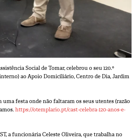
sistência Social de Tomar, celebrou o seu 120.º
interno) ao Apoio Domicíliário, Centro de Dia, Jardim
m uma festa onde não faltaram os seus utentes (razão
cíamos.
https://otemplario.pt/cast-celebra-120-anos-e-
T, a funcionária Celeste Oliveira, que trabalha no