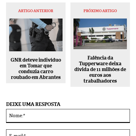
ARTIGO ANTERIOR
PRÓXIMO ARTIGO
Falência da
GNR deteve indivíduo
Tupperware deixa
em Tomar que
dívida de 11 milhões de
conduzia carro
euros aos
roubado em Abrantes
trabalhadores
DEIXE UMA RESPOSTA
No
Alternative:
E-