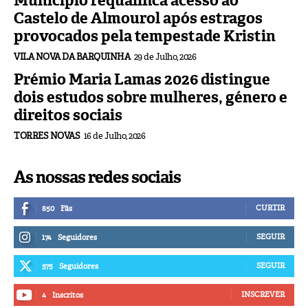
Município requalifica acesso ao
Castelo de Almourol após estragos
provocados pela tempestade Kristin
VILA NOVA DA BARQUINHA
29 de Julho, 2026
Prémio Maria Lamas 2026 distingue
dois estudos sobre mulheres, género e
direitos sociais
TORRES NOVAS
16 de Julho, 2026
As nossas redes sociais
CURTIR
850
Fãs
SEGUIR
174
Seguidores
SEGUIR
575
Seguidores
INSCREVER
4
Inscritos