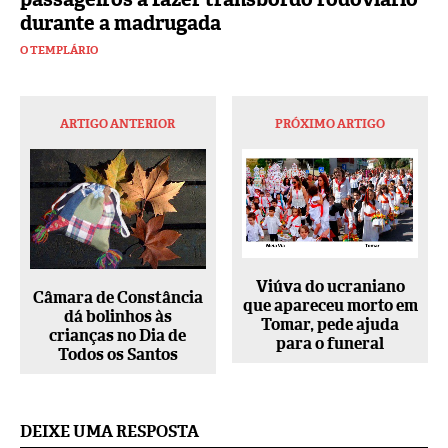
durante a madrugada
O TEMPLÁRIO
ARTIGO ANTERIOR
PRÓXIMO ARTIGO
Viúva do ucraniano
Câmara de Constância
que apareceu morto em
dá bolinhos às
Tomar, pede ajuda
crianças no Dia de
para o funeral
Todos os Santos
DEIXE UMA RESPOSTA