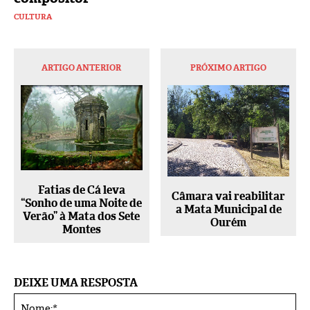
CULTURA
ARTIGO ANTERIOR
PRÓXIMO ARTIGO
Fatias de Cá leva
Câmara vai reabilitar
“Sonho de uma Noite de
a Mata Municipal de
Verão” à Mata dos Sete
Ourém
Montes
DEIXE UMA RESPOSTA
No
Alternative: