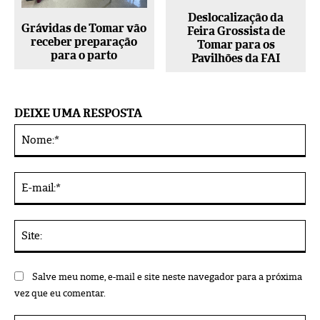
Deslocalização da
Grávidas de Tomar vão
Feira Grossista de
receber preparação
Tomar para os
para o parto
Pavilhões da FAI
DEIXE UMA RESPOSTA
No
Alternative:
E-
mai
Sit
Salve meu nome, e-mail e site neste navegador para a próxima
vez que eu comentar.